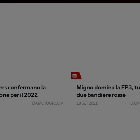
pers confermano la
Migno domina la FP3, t
one per il 2022
due bandiere rosse
1
DA MOTOGP.COM
18 SET 2021
DA M