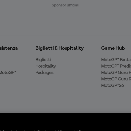
R
Sponsor ufficiali
O
ssistenza
Biglietti & Hospitality
Game Hub
Biglietti
MotoGP™ Fanta
Hospitality
MotoGP™ Predic
a MotoGP™
Packages
MotoGP Guru P
MotoGP Guru R
MotoGP™26