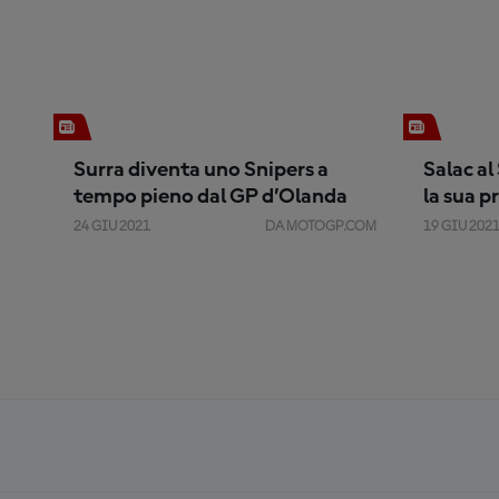
Surra diventa uno Snipers a
Salac a
tempo pieno dal GP d’Olanda
la sua p
24 GIU 2021
DA MOTOGP.COM
19 GIU 202