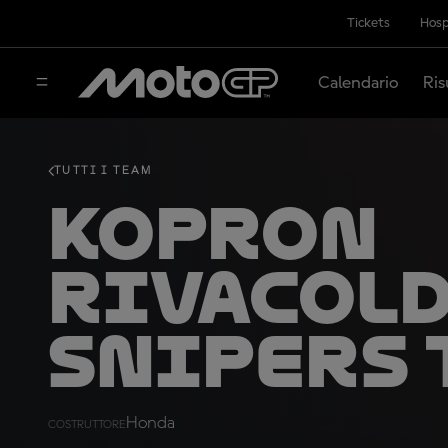
Tickets
Hosp
Calendario
Ris
TUTTI I TEAM
Kopron
Rivacol
Snipers
Honda
COSTRUTTORE