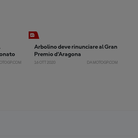
l
Arbolino deve rinunciare al Gran
ionato
Premio d’Aragona
OTOGP.COM
16 OTT 2020
DA MOTOGP.COM