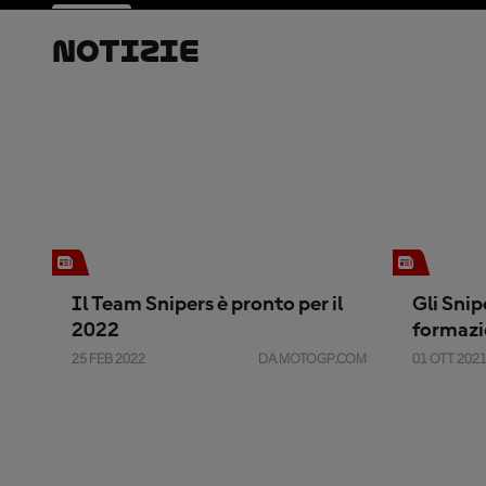
Notizie
Il Team Snipers è pronto per il
Gli Sni
2022
formazi
25 FEB 2022
DA MOTOGP.COM
01 OTT 202