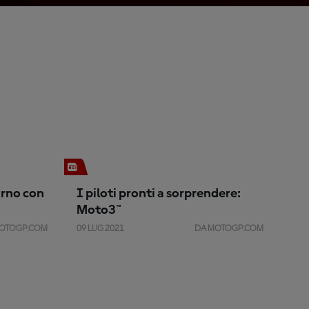
urno con
I piloti pronti a sorprendere:
Moto3™️
OTOGP.COM
09 LUG 2021
DA MOTOGP.COM