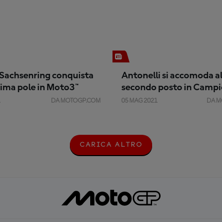
l Sachsenring conquista
Antonelli si accomoda a
rima pole in Moto3™
secondo posto in Camp
1
DA MOTOGP.COM
05 MAG 2021
DA M
CARICA ALTRO
C
A
R
I
C
A
A
L
T