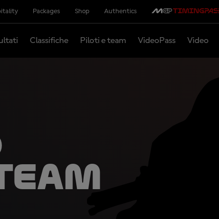
itality
Packages
Shop
Authentics
ultati
Classifiche
Piloti e team
VideoPass
Video
d
 Team