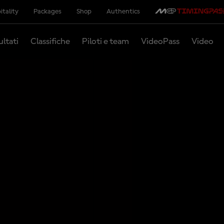
itality
Packages
Shop
Authentics
ultati
Classifiche
Piloti e team
VideoPass
Video