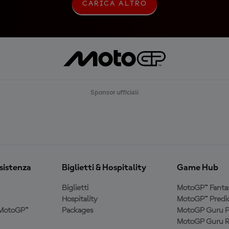
CARICA ALTRO
C
A
R
I
C
A
A
L
T
R
Sponsor ufficiali
O
ssistenza
Biglietti & Hospitality
Game Hub
Biglietti
MotoGP™ Fanta
Hospitality
MotoGP™ Predic
a MotoGP™
Packages
MotoGP Guru P
MotoGP Guru R