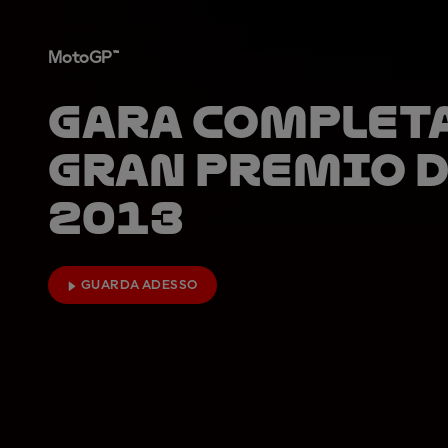
MotoGP™
Gara completa
Gran Premio d
2013
GUARDA ADESSO