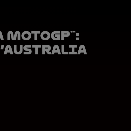
 MotoGP™:
’Australia