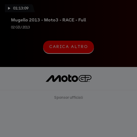
01:13:09
Mugello 2013 - Moto3 - RACE - Full
02 GIU 2013
CARICA ALTRO
C
A
R
I
C
A
A
L
T
R
Sponsor ufficiali
O