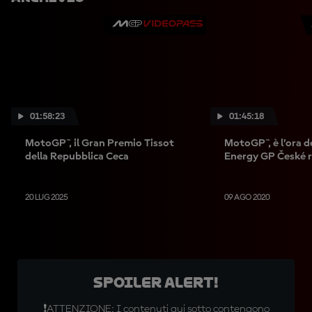
01:58:23
01:45:18
MotoGP™, il Gran Premio Tissot
MotoGP™, è l’ora 
della Repubblica Ceca
Energy GP České r
20 LUG 2025
09 AGO 2020
SPOILER ALERT!
❗ATTENZIONE: I contenuti qui sotto contengono