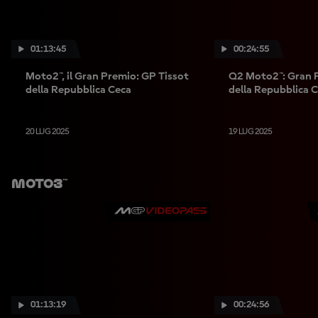
01:13:45
00:24:55
Moto2™, il Gran Premio: GP Tissot
Q2 Moto2™: Gran 
della Repubblica Ceca
della Repubblica 
20 LUG 2025
19 LUG 2025
Moto3™
01:13:19
00:24:56