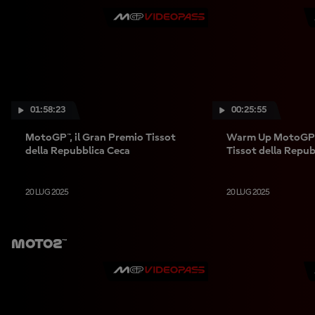
01:58:23
00:25:55
MotoGP™, il Gran Premio Tissot
Warm Up MotoGP™
della Repubblica Ceca
Tissot della Repub
20 LUG 2025
20 LUG 2025
Moto2™