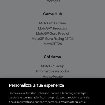
Packages
Game Hub
MotoGP™ Fantasy
MotoGP™ Predictor
MotoGP Guru Predict
MotoGP Guru Racing 25/26
MotoGP™26
Chi siamo
MotoGP Group
Informativa sui cookie
Avviso legale
Informativa sulla privacy
Personalizza la tua esperienza
Condizioni di acquisto
Dorna e i suoi fornitori utilizzano i cookie e tecnologie simili per
valutare le tue interazioni con i propri siti web, prodotti e servizi al
fine di mostrarti una pubblicità personalizzata basata sulle tue