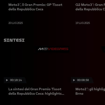
Moto3™, il Gran Premio: GP Tissot
Q2 Moto3™: Gran 
della Repubblica Ceca
della Repubblica 
20 LUG 2025
19 LUG 2025
Sintesi
00:18:14
00:08:58
La sintesi del Gran Premio Tissot
Moto2™: gli highlig
della Repubblica Ceca: highlights
Brno
della MotoGP™