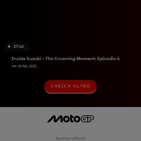
27:42
Inside Suzuki - The Crowning Moment: Episodio 4
ven 26 feb, 2021
CARICA ALTRO
C
A
R
I
C
A
A
L
T
R
Sponsor ufficiali