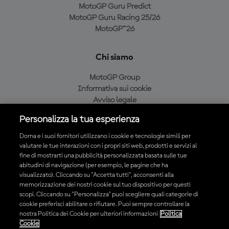
MotoGP Guru Predict
MotoGP Guru Racing 25/26
MotoGP™26
Chi siamo
MotoGP Group
Informativa sui cookie
Avviso legale
Informativa sulla privacy
Personalizza la tua esperienza
Condizioni di acquisto
Dorna e i suoi fornitori utilizzano i cookie e tecnologie simili per
valutare le tue interazioni con i propri siti web, prodotti e servizi al
fine di mostrarti una pubblicità personalizzata basata sulle tue
Scarica l'app ufficiale MotoGP™
abitudini di navigazione (per esempio, le pagine che ha
visualizzato). Cliccando su "Accetta tutti", acconsenti alla
memorizzazione dei nostri cookie sul tuo dispositivo per questi
scopi. Cliccando su "Personalizza" puoi scegliere quali categorie di
cookie preferisci abilitare o rifiutare. Puoi sempre controllare la
nostra Politica dei Cookie per ulteriori informazioni
Politica
© 2026 MotoGP Sports Entertainment Group. Tutti i diritti riservati.
Cookie
Tutti i marchi sono di proprietà dei rispettivi proprietari.