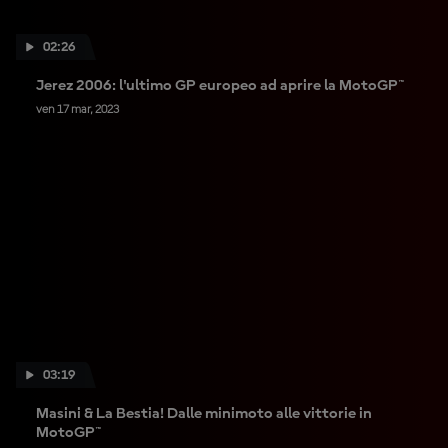
02:26
Jerez 2006: l'ultimo GP europeo ad aprire la MotoGP™
ven 17 mar, 2023
03:19
Masini & La Bestia! Dalle minimoto alle vittorie in
MotoGP™