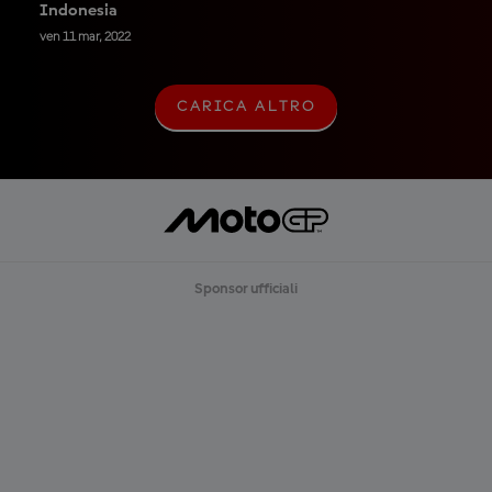
Indonesia
ven 11 mar, 2022
CARICA ALTRO
C
A
R
I
C
A
A
L
T
R
Sponsor ufficiali
O