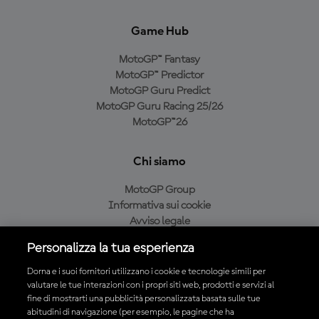
Game Hub
MotoGP™ Fantasy
MotoGP™ Predictor
MotoGP Guru Predict
MotoGP Guru Racing 25/26
MotoGP™26
Chi siamo
MotoGP Group
Informativa sui cookie
Avviso legale
Informativa sulla privacy
Personalizza la tua esperienza
Condizioni di acquisto
Dorna e i suoi fornitori utilizzano i cookie e tecnologie simili per
valutare le tue interazioni con i propri siti web, prodotti e servizi al
fine di mostrarti una pubblicità personalizzata basata sulle tue
Scarica l'app ufficiale MotoGP™
abitudini di navigazione (per esempio, le pagine che ha