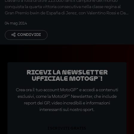
Davanti a folla di oltre 115.000 fans il campione del mondo
conquista la quarta vittoria consecutiva nella classe regina al
Gran Premio bwin de España di Jerez, con Valentino Rossi e Dani
Pedrosa sul podio. Solo 4º Jorge Lorenzo; Dovizioso chiude in
04 mag 2014
quinta posizione.
CONDIVIDI
Ricevi la newsletter
ufficiale MotoGP™!
Crea ora il tuo account MotoGP™ e accedi a contenuti
esclusivi, come la MotoGP™ Newsletter, che include
report dei GP, video incredibili e informazioni
interessanti sul nostro sport.
ISCRIVITI GRATIS