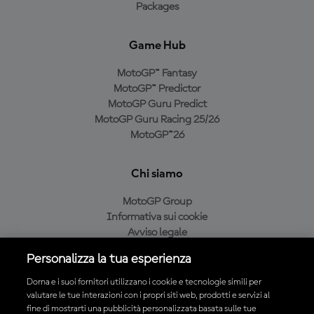
Packages
Game Hub
MotoGP™ Fantasy
MotoGP™ Predictor
MotoGP Guru Predict
MotoGP Guru Racing 25/26
MotoGP™26
Chi siamo
MotoGP Group
Informativa sui cookie
Avviso legale
Informativa sulla privacy
Personalizza la tua esperienza
Condizioni di acquisto
Dorna e i suoi fornitori utilizzano i cookie e tecnologie simili per
valutare le tue interazioni con i propri siti web, prodotti e servizi al
fine di mostrarti una pubblicità personalizzata basata sulle tue