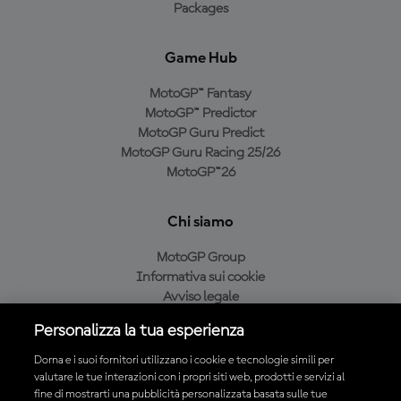
Packages
Game Hub
MotoGP™ Fantasy
MotoGP™ Predictor
MotoGP Guru Predict
MotoGP Guru Racing 25/26
MotoGP™26
Chi siamo
MotoGP Group
Informativa sui cookie
Avviso legale
Informativa sulla privacy
Personalizza la tua esperienza
Condizioni di acquisto
Dorna e i suoi fornitori utilizzano i cookie e tecnologie simili per
valutare le tue interazioni con i propri siti web, prodotti e servizi al
fine di mostrarti una pubblicità personalizzata basata sulle tue