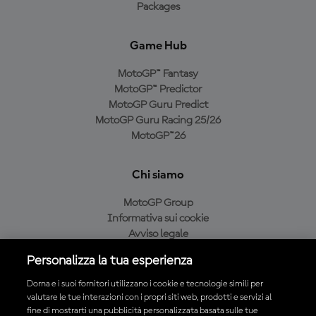
Packages
Game Hub
MotoGP™ Fantasy
MotoGP™ Predictor
MotoGP Guru Predict
MotoGP Guru Racing 25/26
MotoGP™26
Chi siamo
MotoGP Group
Informativa sui cookie
Avviso legale
Informativa sulla privacy
Personalizza la tua esperienza
Condizioni di acquisto
Dorna e i suoi fornitori utilizzano i cookie e tecnologie simili per
valutare le tue interazioni con i propri siti web, prodotti e servizi al
fine di mostrarti una pubblicità personalizzata basata sulle tue