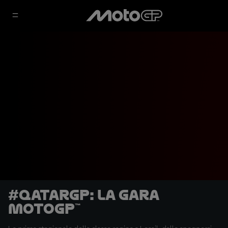
#QatarGP: la gara
MotoGP™