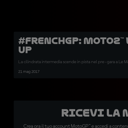
#FrenchGP: Moto2™
Up
La cilindrata intermedia scende in pista nel pre-gara a Le M
21 mag 2017
Ricevi la
Crea ora il tuo account MotoGP™ e accedi a contenu