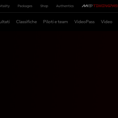
itality
Packages
Shop
Authentics
ultati
Classifiche
Piloti e team
VideoPass
Video