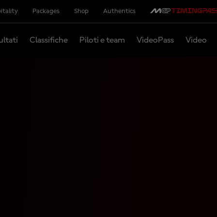
itality
Packages
Shop
Authentics
ultati
Classifiche
Piloti e team
VideoPass
Video