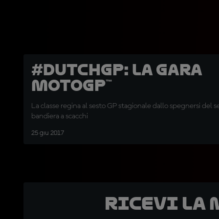
#DutchGP: la gara
MotoGP™
La classe regina al sesto GP stagionale dallo spegnersi del s
bandiera a scacchi
25 giu 2017
Ricevi la