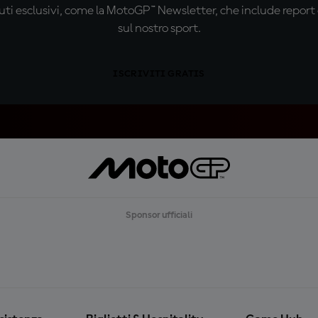
ti esclusivi, come la MotoGP™ Newsletter, che include report de
sul nostro sport.
ISCRIVITI GRATIS
Sponsor ufficiali