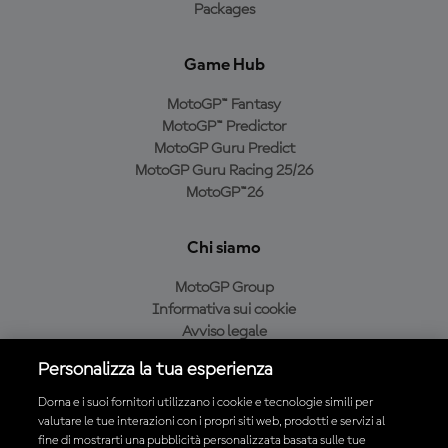
Packages
Game Hub
MotoGP™ Fantasy
MotoGP™ Predictor
MotoGP Guru Predict
MotoGP Guru Racing 25/26
MotoGP™26
Chi siamo
MotoGP Group
Informativa sui cookie
Avviso legale
Informativa sulla privacy
Personalizza la tua esperienza
Condizioni di acquisto
Dorna e i suoi fornitori utilizzano i cookie e tecnologie simili per
valutare le tue interazioni con i propri siti web, prodotti e servizi al
fine di mostrarti una pubblicità personalizzata basata sulle tue