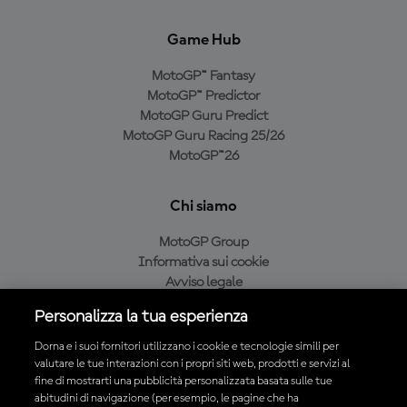
Game Hub
MotoGP™ Fantasy
MotoGP™ Predictor
MotoGP Guru Predict
MotoGP Guru Racing 25/26
MotoGP™26
Chi siamo
MotoGP Group
Informativa sui cookie
Avviso legale
Informativa sulla privacy
Personalizza la tua esperienza
Condizioni di acquisto
Dorna e i suoi fornitori utilizzano i cookie e tecnologie simili per
valutare le tue interazioni con i propri siti web, prodotti e servizi al
fine di mostrarti una pubblicità personalizzata basata sulle tue
Scarica l'app ufficiale MotoGP™
abitudini di navigazione (per esempio, le pagine che ha