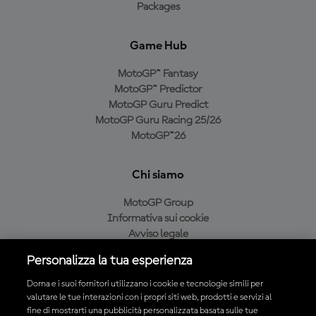
Packages
Game Hub
MotoGP™ Fantasy
MotoGP™ Predictor
MotoGP Guru Predict
MotoGP Guru Racing 25/26
MotoGP™26
Chi siamo
MotoGP Group
Informativa sui cookie
Avviso legale
Informativa sulla privacy
Personalizza la tua esperienza
Condizioni di acquisto
Dorna e i suoi fornitori utilizzano i cookie e tecnologie simili per
valutare le tue interazioni con i propri siti web, prodotti e servizi al
fine di mostrarti una pubblicità personalizzata basata sulle tue