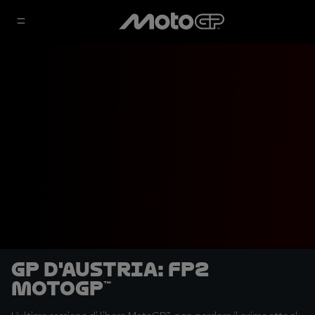
GP d'Austria: FP2
MotoGP™