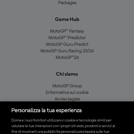
Packages
Game Hub
MotoGP™ Fantasy
MotoGP™ Predictor
MotoGP Guru Predict
MotoGP Guru Racing 25/26
MotoGP™26
Chi siamo
MotoGP Group
Informativa sui cookie
Avviso legale
Informativa sulla privacy
Personalizza la tua esperienza
Condizioni di acquisto
Dorna e i suoi fornitori utilizzano i cookie e tecnologie simili per
valutare le tue interazioni con i propri siti web, prodotti e servizi al
fine di mostrarti una pubblicità personalizzata basata sulle tue