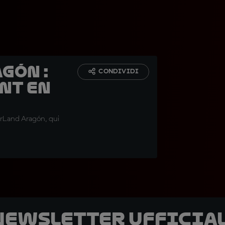
agón :
CONDIVIDI
nt en
orLand Aragón, qui
 newsletter ufficial