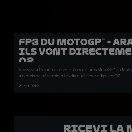
FP3 du MotoGP™ - Ar
Ils vont directeme
Q2...
Revivez la troisième séance d'essais libres MotoGP™ au Mot
a permis de déterminer les dix qualifiés d'office en Q2.
21 set 2019
Ricevi la