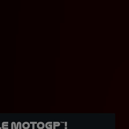
e MotoGP™!