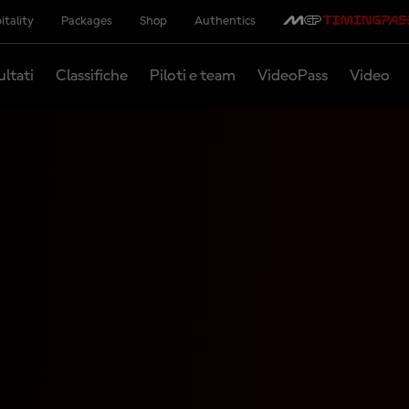
itality
Packages
Shop
Authentics
ultati
Classifiche
Piloti e team
VideoPass
Video