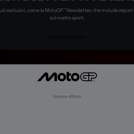
ti esclusivi, come la MotoGP™ Newsletter, che include report de
sul nostro sport.
ISCRIVITI GRATIS
Sponsor ufficiali