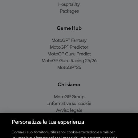
Hospitality
Packages
Game Hub
MotoGP™ Fantasy
MotoGP™ Predictor
MotoGP Guru Predict
MotoGP Guru Racing 25/26
MotoGP™26
Chi siamo
MotoGP Group
Informativa sui cookie
Avviso legale
Informativa sulla privacy
Personalizza la tua esperienza
Condizioni di acquisto
Dorna e i suoi fornitori utilizzano i cookie e tecnologie simili per