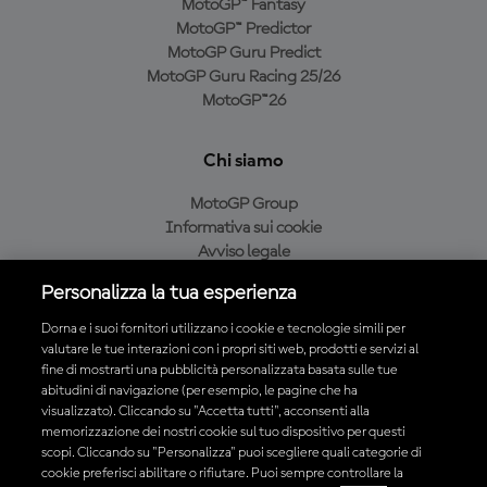
MotoGP™ Fantasy
MotoGP™ Predictor
MotoGP Guru Predict
MotoGP Guru Racing 25/26
MotoGP™26
Chi siamo
MotoGP Group
Informativa sui cookie
Avviso legale
Informativa sulla privacy
Personalizza la tua esperienza
Condizioni di acquisto
Dorna e i suoi fornitori utilizzano i cookie e tecnologie simili per
valutare le tue interazioni con i propri siti web, prodotti e servizi al
fine di mostrarti una pubblicità personalizzata basata sulle tue
Scarica l'app ufficiale MotoGP™
abitudini di navigazione (per esempio, le pagine che ha
visualizzato). Cliccando su "Accetta tutti", acconsenti alla
memorizzazione dei nostri cookie sul tuo dispositivo per questi
scopi. Cliccando su "Personalizza" puoi scegliere quali categorie di
cookie preferisci abilitare o rifiutare. Puoi sempre controllare la