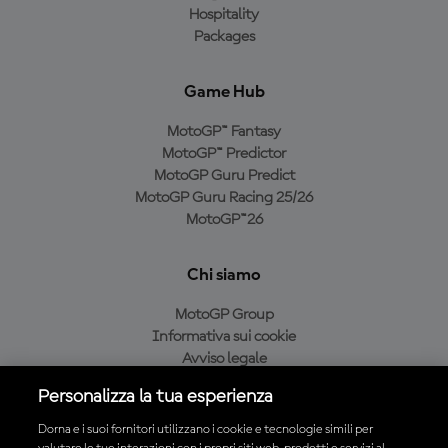
Hospitality
Packages
Game Hub
MotoGP™ Fantasy
MotoGP™ Predictor
MotoGP Guru Predict
MotoGP Guru Racing 25/26
MotoGP™26
Chi siamo
MotoGP Group
Informativa sui cookie
Avviso legale
Informativa sulla privacy
Personalizza la tua esperienza
Condizioni di acquisto
Dorna e i suoi fornitori utilizzano i cookie e tecnologie simili per