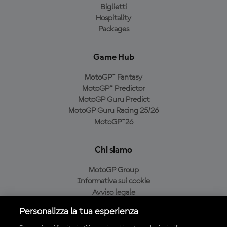
Biglietti
Hospitality
Packages
Game Hub
MotoGP™ Fantasy
MotoGP™ Predictor
MotoGP Guru Predict
MotoGP Guru Racing 25/26
MotoGP™26
Chi siamo
MotoGP Group
Informativa sui cookie
Avviso legale
Informativa sulla privacy
Personalizza la tua esperienza
Condizioni di acquisto