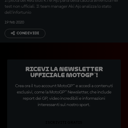
Il pilota del Red Bull KTM Ajo parla della caduta avvenuta nei
test non ufficiali. Il team manager Aki Ajo analizza lo stato
dell’infortunio
19 feb 2020
CONDIVIDI
Ricevi la newsletter
ufficiale MotoGP™!
Crea ora il tuo account MotoGP™ e accedi a contenuti
esclusivi, come la MotoGP™ Newsletter, che include
report dei GP, video incredibili e informazioni
interessanti sul nostro sport.
ISCRIVITI GRATIS