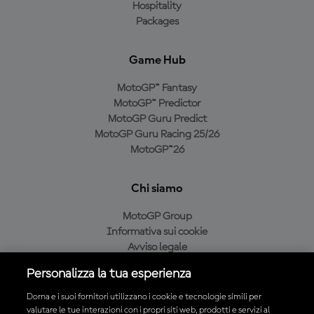
Hospitality
Packages
Game Hub
MotoGP™ Fantasy
MotoGP™ Predictor
MotoGP Guru Predict
MotoGP Guru Racing 25/26
MotoGP™26
Chi siamo
MotoGP Group
Informativa sui cookie
Avviso legale
Informativa sulla privacy
Personalizza la tua esperienza
Condizioni di acquisto
Dorna e i suoi fornitori utilizzano i cookie e tecnologie simili per
valutare le tue interazioni con i propri siti web, prodotti e servizi al