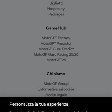
Biglietti
Hospitality
Packages
Game Hub
MotoGP™ Fantasy
MotoGP™ Predictor
MotoGP Guru Predict
MotoGP Guru Racing 25/26
MotoGP™26
Chi siamo
MotoGP Group
Informativa sui cookie
Avviso legale
Informativa sulla privacy
Personalizza la tua esperienza
Condizioni di acquisto