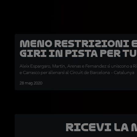
Meno restrizioni e
giri in pista per t
Aleix Espargaro, Martin, Arenas e Fernandez si uniscono a R
e Carrasco per allenarsi al Circuit de Barcelona - Catalunya
28 mag 2020
Ricevi la