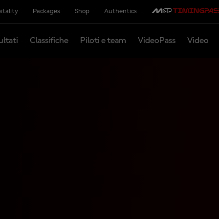
itality
Packages
Shop
Authentics
ultati
Classifiche
Piloti e team
VideoPass
Video