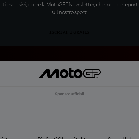
ti esclusivi, come la MotoGP™ Newsletter, che include report de
sul nostro sport.
ISCRIVITI GRATIS
Sponsor ufficiali