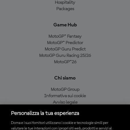
Hospitality
Packages
Game Hub
MotoGP™ Fantasy
MotoGP™ Predictor
MotoGP Guru Predict
MotoGP Guru Racing 25/26
MotoGP™26
Chi siamo
MotoGP Group
Informativa sui cookie
Avviso legale
Informativa sulla privacy
Personalizza la tua esperienza
Condizioni di acquisto
Dorna e i suoi fornitori utilizzano i cookie e tecnologie simili per
valutare le tue interazioni con i propri siti web, prodotti e servizi al