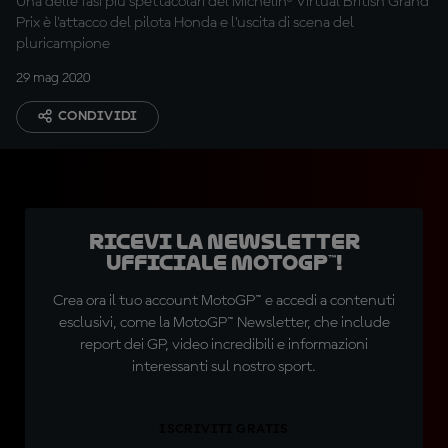
Una delle fasi più spettacolari del Michelin® Virtual British Grand
Prix è l'attacco del pilota Honda e l’uscita di scena del
pluricampione
29 mag 2020
CONDIVIDI
Ricevi la newsletter
ufficiale MotoGP™!
Crea ora il tuo account MotoGP™ e accedi a contenuti
esclusivi, come la MotoGP™ Newsletter, che include
report dei GP, video incredibili e informazioni
interessanti sul nostro sport.
ISCRIVITI GRATIS