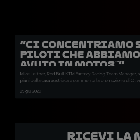
“Ci concentriamo 
piloti che abbiam
avuto in Moto3™”
Mike Leitner, Red Bull KTM Factory Racing Team Manager, sp
piani della casa austriaca e commenta la promozione di Oliv
25 giu 2020
Ricevi la