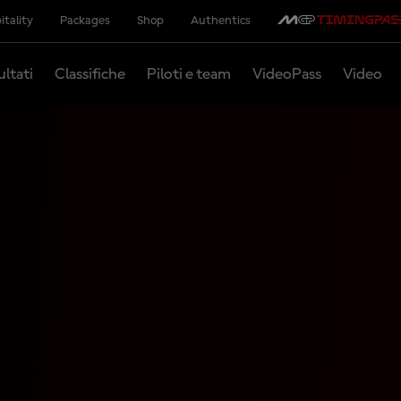
itality
Packages
Shop
Authentics
ultati
Classifiche
Piloti e team
VideoPass
Video