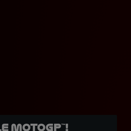
e MotoGP™!