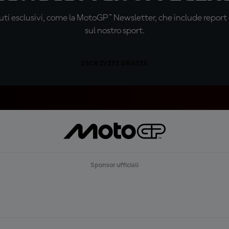
ti esclusivi, come la MotoGP™ Newsletter, che include report de
sul nostro sport.
ISCRIVITI GRATIS
Sponsor ufficiali