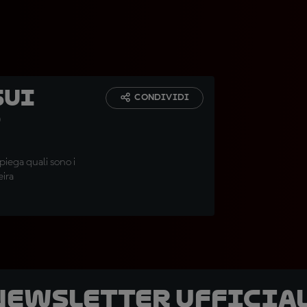
sui
CONDIVIDI
o
iega quali sono i
eira
 newsletter ufficial