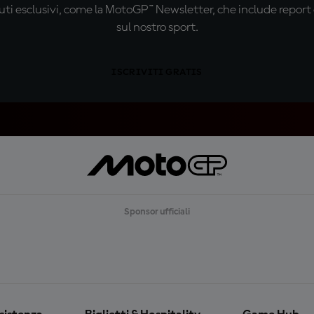
ti esclusivi, come la MotoGP™ Newsletter, che include report de
sul nostro sport.
ISCRIVITI GRATIS
Sponsor ufficiali