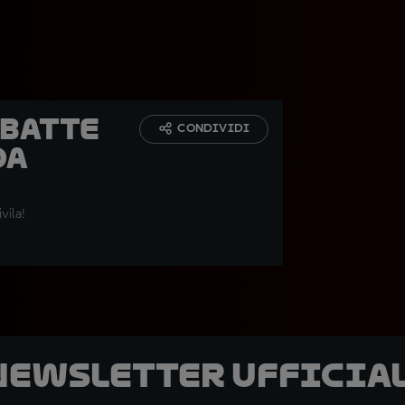
 batte
CONDIVIDI
da
vila!
 newsletter ufficial