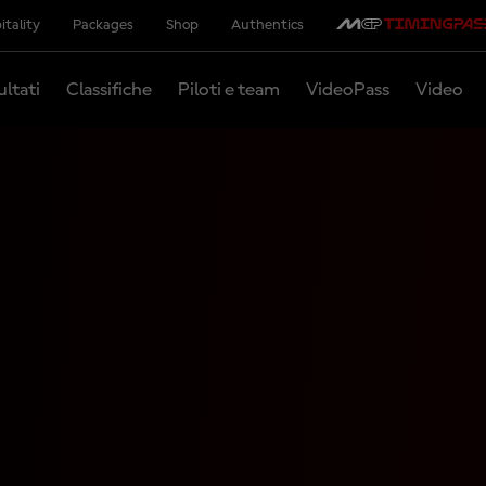
itality
Packages
Shop
Authentics
ultati
Classifiche
Piloti e team
VideoPass
Video