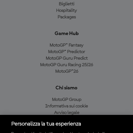
Biglietti
Hospitality
Packages
Game Hub
MotoGP™ Fantasy
MotoGP™ Predictor
MotoGP Guru Predict
MotoGP Guru Racing 25/26
MotoGP™26
Chi siamo
MotoGP Group
Informativa sui cookie
Avviso legale
Informativa sulla privacy
Personalizza la tua esperienza
Condizioni di acquisto