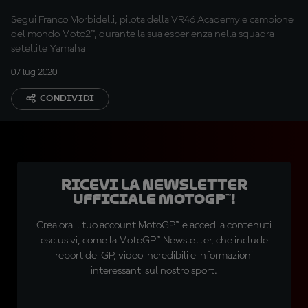
Segui Franco Morbidelli, pilota della VR46 Academy e campione
del mondo Moto2™, durante la sua esperienza nella squadra
setellite Yamaha
07 lug 2020
CONDIVIDI
Ricevi la newsletter
ufficiale MotoGP™!
Crea ora il tuo account MotoGP™ e accedi a contenuti
esclusivi, come la MotoGP™ Newsletter, che include
report dei GP, video incredibili e informazioni
interessanti sul nostro sport.