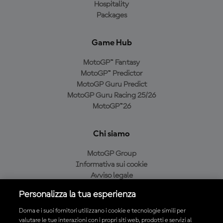
Hospitality
Packages
Game Hub
MotoGP™ Fantasy
MotoGP™ Predictor
MotoGP Guru Predict
MotoGP Guru Racing 25/26
MotoGP™26
Chi siamo
MotoGP Group
Informativa sui cookie
Avviso legale
Informativa sulla privacy
Personalizza la tua esperienza
Condizioni di acquisto
Dorna e i suoi fornitori utilizzano i cookie e tecnologie simili per
valutare le tue interazioni con i propri siti web, prodotti e servizi al