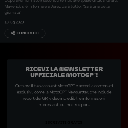
Dopo aver formato il secondo tempo alle spalle di Quartararo,
Maverick si è in forma e a Jerez darà tutto: “Sarà una bella
giornata”
18 lug 2020
CONDIVIDI
Ricevi la newsletter
ufficiale MotoGP™!
Crea ora il tuo account MotoGP™ e accedi a contenuti
esclusivi, come la MotoGP™ Newsletter, che include
report dei GP, video incredibili e informazioni
interessanti sul nostro sport.
ISCRIVITI GRATIS