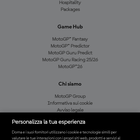
Hospitality
Packages
Game Hub
MotoGP™ Fantasy
MotoGP™ Predictor
MotoGP Guru Predict
MotoGP Guru Racing 25/26
MotoGP™26
Chi siamo
MotoGP Group
Informativa sui cookie
Avviso legale
Informativa sulla privacy
Personalizza la tua esperienza
Condizioni di acquisto
Dorna e i suoi fornitori utilizzano i cookie e tecnologie simili per
valutare le tue interazioni con i propri siti web, prodotti e servizi al