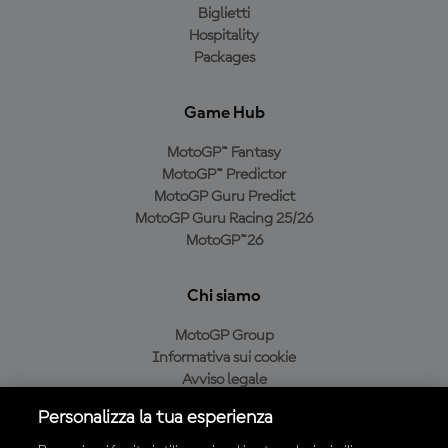
Biglietti
Hospitality
Packages
Game Hub
MotoGP™ Fantasy
MotoGP™ Predictor
MotoGP Guru Predict
MotoGP Guru Racing 25/26
MotoGP™26
Chi siamo
MotoGP Group
Informativa sui cookie
Avviso legale
Informativa sulla privacy
Personalizza la tua esperienza
Condizioni di acquisto