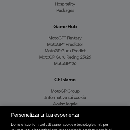
Hospitality
Packages
Game Hub
MotoGP™ Fantasy
MotoGP™ Predictor
MotoGP Guru Predict
MotoGP Guru Racing 25/26
MotoGP™26
Chi siamo
MotoGP Group
Informativa sui cookie
Avviso legale
Informativa sulla privacy
Personalizza la tua esperienza
Condizioni di acquisto
Dorna e i suoi fornitori utilizzano i cookie e tecnologie simili per