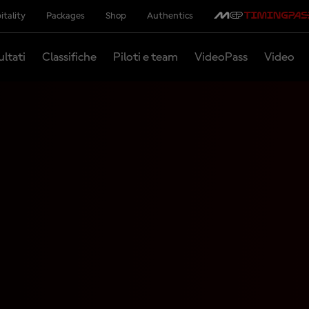
itality
Packages
Shop
Authentics
ultati
Classifiche
Piloti e team
VideoPass
Video