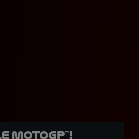
e MotoGP™!