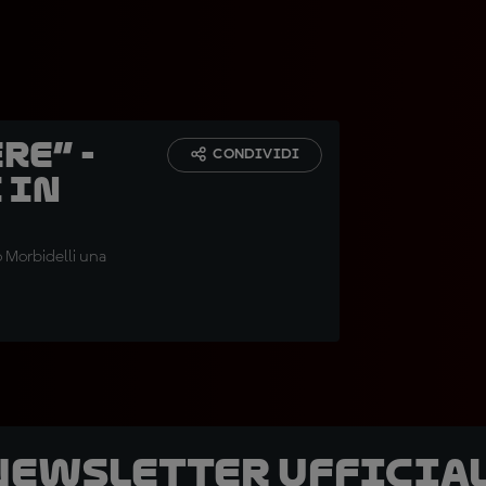
re” -
CONDIVIDI
 in
o Morbidelli una
 newsletter ufficial