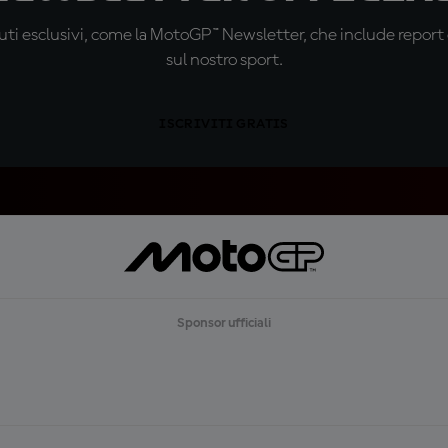
ti esclusivi, come la MotoGP™ Newsletter, che include report de
sul nostro sport.
ISCRIVITI GRATIS
Sponsor ufficiali