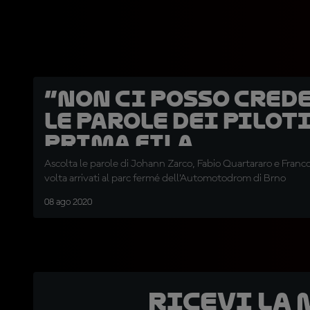
“Non ci posso crede
Le parole dei piloti
prima fila
Ascolta le parole di Johann Zarco, Fabio Quartararo e Franc
volta arrivati al parc fermé dell’Automotodrom di Brno
08 ago 2020
Ricevi la