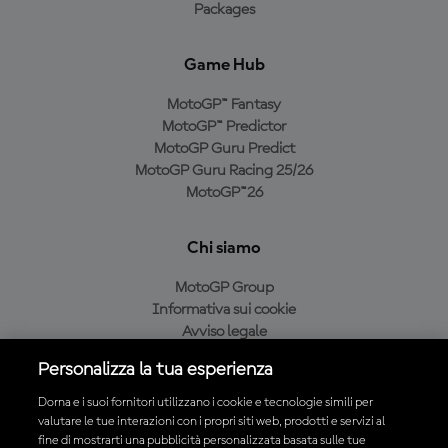
Packages
Game Hub
MotoGP™ Fantasy
MotoGP™ Predictor
MotoGP Guru Predict
MotoGP Guru Racing 25/26
MotoGP™26
Chi siamo
MotoGP Group
Informativa sui cookie
Avviso legale
Informativa sulla privacy
Personalizza la tua esperienza
Condizioni di acquisto
Dorna e i suoi fornitori utilizzano i cookie e tecnologie simili per
valutare le tue interazioni con i propri siti web, prodotti e servizi al
fine di mostrarti una pubblicità personalizzata basata sulle tue