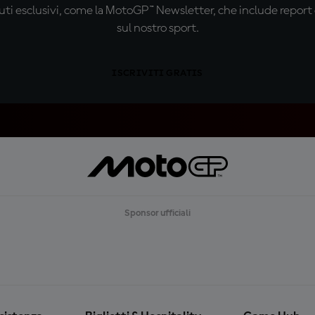
ti esclusivi, come la MotoGP™ Newsletter, che include report de
sul nostro sport.
ISCRIVITI GRATIS
Sponsor ufficiali