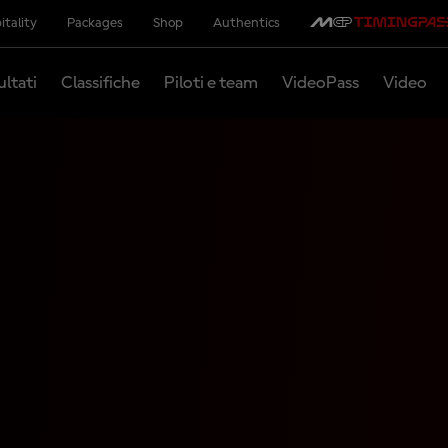
itality
Packages
Shop
Authentics
ultati
Classifiche
Piloti e team
VideoPass
Video