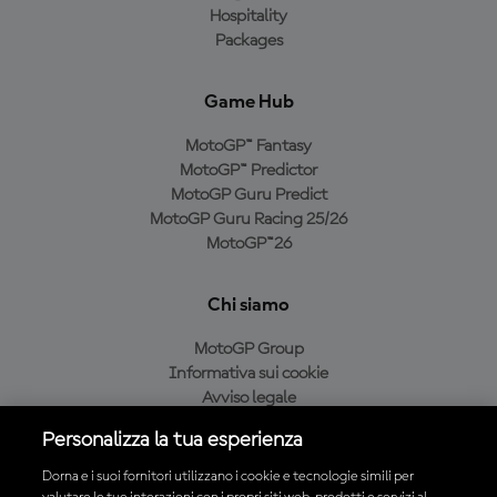
Hospitality
Packages
Game Hub
MotoGP™ Fantasy
MotoGP™ Predictor
MotoGP Guru Predict
MotoGP Guru Racing 25/26
MotoGP™26
Chi siamo
MotoGP Group
Informativa sui cookie
Avviso legale
Informativa sulla privacy
Personalizza la tua esperienza
Condizioni di acquisto
Dorna e i suoi fornitori utilizzano i cookie e tecnologie simili per