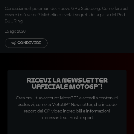
Conosciamo il poleman del nuovo GP a Spielberg. Come fare ad
essere i più veloci? Michelin ci svela i segreti della pista del Red
Bull Ring
15 ago 2020
CONDIVIDI
Ricevi la newsletter
ufficiale MotoGP™!
Crea ora il tuo account MotoGP™ e accedi a contenuti
esclusivi, come la MotoGP™ Newsletter, che include
report dei GP, video incredibili e informazioni
interessanti sul nostro sport.