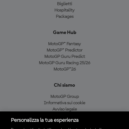
Biglietti
Hospitality
Packages
Game Hub
MotoGP™ Fantasy
MotoGP™ Predictor
MotoGP Guru Predict
MotoGP Guru Racing 25/26
MotoGP™26
Chi siamo
MotoGP Group
Informativa sui cookie
Avviso legale
Informativa sulla privacy
Personalizza la tua esperienza
Condizioni di acquisto