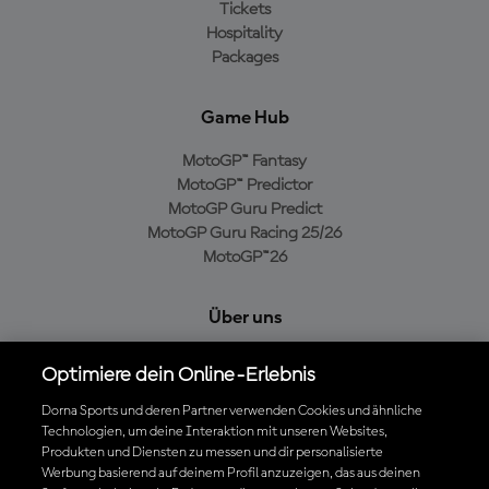
Tickets
Hospitality
Packages
Game Hub
MotoGP™ Fantasy
MotoGP™ Predictor
MotoGP Guru Predict
MotoGP Guru Racing 25/26
MotoGP™26
Über uns
MotoGP Group
Optimiere dein Online-Erlebnis
Cookie-Richtlinien
Geschäftsbedingungen
Dorna Sports und deren Partner verwenden Cookies und ähnliche
Technologien, um deine Interaktion mit unseren Websites,
Datenschutzrichtlinien
Produkten und Diensten zu messen und dir personalisierte
Kaufrichtlinie
Werbung basierend auf deinem Profil anzuzeigen, das aus deinen