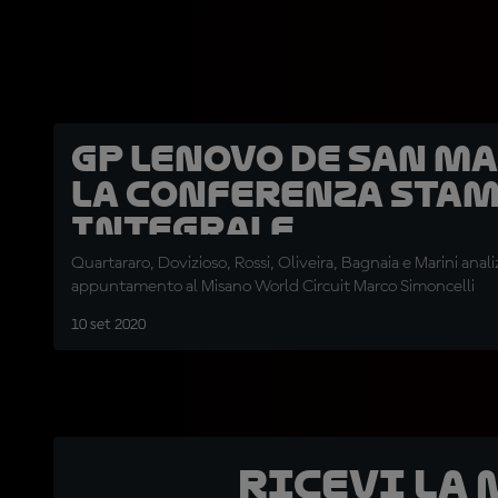
GP Lenovo de San M
La conferenza sta
integrale
Quartararo, Dovizioso, Rossi, Oliveira, Bagnaia e Marini ana
appuntamento al Misano World Circuit Marco Simoncelli
10 set 2020
Ricevi la