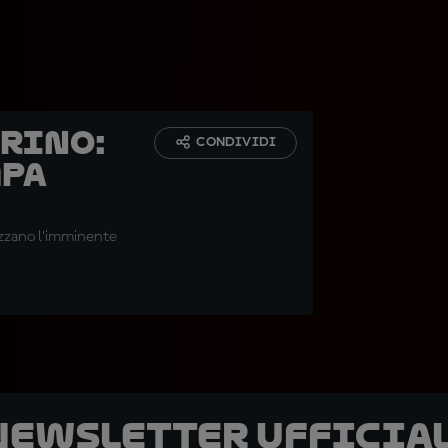
arino:
CONDIVIDI
mpa
lizzano l’imminente
 newsletter ufficial