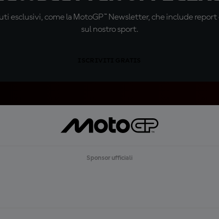
ti esclusivi, come la MotoGP™ Newsletter, che include report de
sul nostro sport.
ISCRIVITI GRATIS
Sponsor ufficiali