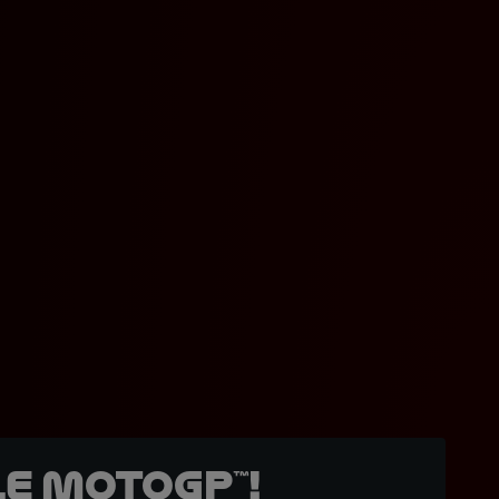
e MotoGP™!