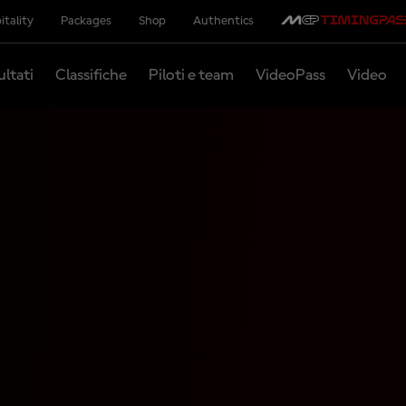
itality
Packages
Shop
Authentics
ultati
Classifiche
Piloti e team
VideoPass
Video