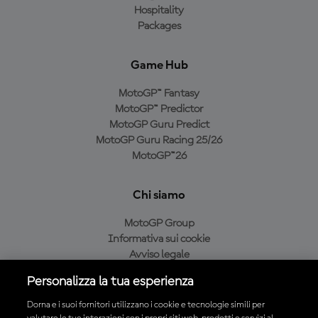
Hospitality
Packages
Game Hub
MotoGP™ Fantasy
MotoGP™ Predictor
MotoGP Guru Predict
MotoGP Guru Racing 25/26
MotoGP™26
Chi siamo
MotoGP Group
Informativa sui cookie
Avviso legale
Informativa sulla privacy
Personalizza la tua esperienza
Condizioni di acquisto
Dorna e i suoi fornitori utilizzano i cookie e tecnologie simili per