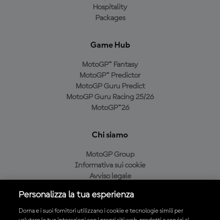
Hospitality
Packages
Game Hub
MotoGP™ Fantasy
MotoGP™ Predictor
MotoGP Guru Predict
MotoGP Guru Racing 25/26
MotoGP™26
Chi siamo
MotoGP Group
Informativa sui cookie
Avviso legale
Informativa sulla privacy
Personalizza la tua esperienza
Condizioni di acquisto
Dorna e i suoi fornitori utilizzano i cookie e tecnologie simili per