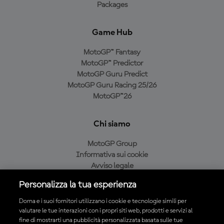
Packages
Game Hub
MotoGP™ Fantasy
MotoGP™ Predictor
MotoGP Guru Predict
MotoGP Guru Racing 25/26
MotoGP™26
Chi siamo
MotoGP Group
Informativa sui cookie
Avviso legale
Informativa sulla privacy
Personalizza la tua esperienza
Condizioni di acquisto
Dorna e i suoi fornitori utilizzano i cookie e tecnologie simili per
valutare le tue interazioni con i propri siti web, prodotti e servizi al
fine di mostrarti una pubblicità personalizzata basata sulle tue