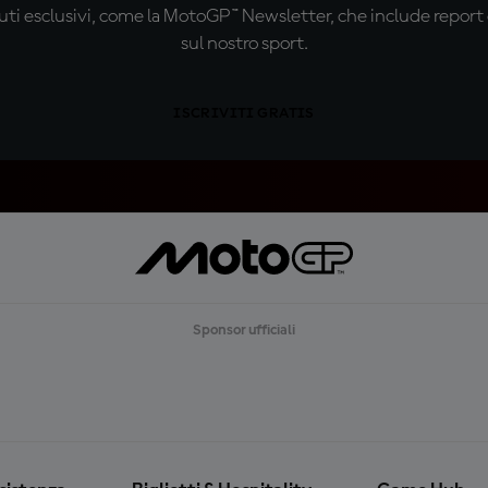
ti esclusivi, come la MotoGP™ Newsletter, che include report de
sul nostro sport.
ISCRIVITI GRATIS
Sponsor ufficiali