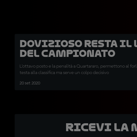
Dovizioso resta il
del campionato
L’ottavo posto e la penalità a Quartararo, permettono al forli
testa alla classifica ma serve un colpo decisivo
20 set 2020
Ricevi la