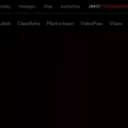
itality
Packages
Shop
Authentics
ultati
Classifiche
Piloti e team
VideoPass
Video