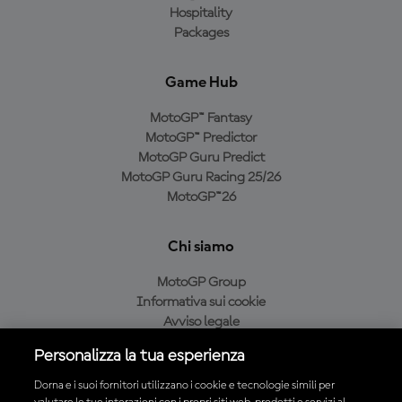
Hospitality
Packages
Game Hub
MotoGP™ Fantasy
MotoGP™ Predictor
MotoGP Guru Predict
MotoGP Guru Racing 25/26
MotoGP™26
Chi siamo
MotoGP Group
Informativa sui cookie
Avviso legale
Informativa sulla privacy
Personalizza la tua esperienza
Condizioni di acquisto
Dorna e i suoi fornitori utilizzano i cookie e tecnologie simili per