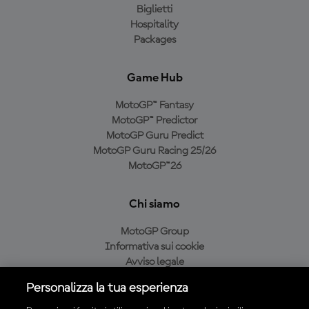
Biglietti
Hospitality
Packages
Game Hub
MotoGP™ Fantasy
MotoGP™ Predictor
MotoGP Guru Predict
MotoGP Guru Racing 25/26
MotoGP™26
Chi siamo
MotoGP Group
Informativa sui cookie
Avviso legale
Informativa sulla privacy
Personalizza la tua esperienza
Condizioni di acquisto