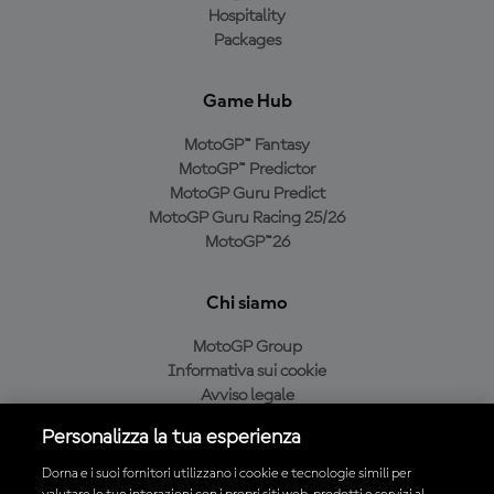
Hospitality
Packages
Game Hub
MotoGP™ Fantasy
MotoGP™ Predictor
MotoGP Guru Predict
MotoGP Guru Racing 25/26
MotoGP™26
Chi siamo
MotoGP Group
Informativa sui cookie
Avviso legale
Informativa sulla privacy
Personalizza la tua esperienza
Condizioni di acquisto
Dorna e i suoi fornitori utilizzano i cookie e tecnologie simili per