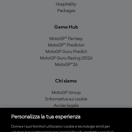
Hospitality
Packages
Game Hub
MotoGP™ Fantasy
MotoGP™ Predictor
MotoGP Guru Predict
MotoGP Guru Racing 25/26
MotoGP™26
Chi siamo
MotoGP Group
Informativa sui cookie
Avviso legale
Informativa sulla privacy
Personalizza la tua esperienza
Condizioni di acquisto
Dorna e i suoi fornitori utilizzano i cookie e tecnologie simili per