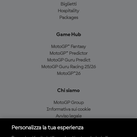
Biglietti
Hospitality
Packages
Game Hub
MotoGP™ Fantasy
MotoGP™ Predictor
MotoGP Guru Predict
MotoGP Guru Racing 25/26
MotoGP™26
Chi siamo
MotoGP Group
Informativa sui cookie
Avviso legale
Informativa sulla privacy
Personalizza la tua esperienza
Condizioni di acquisto